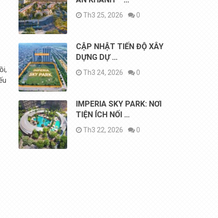
Th3 25, 2026
0
CẬP NHẬT TIẾN ĐỘ XÂY
DỰNG DỰ …
ồi,
Th3 24, 2026
0
ếu
IMPERIA SKY PARK: NƠI
TIỆN ÍCH NỐI …
Th3 22, 2026
0