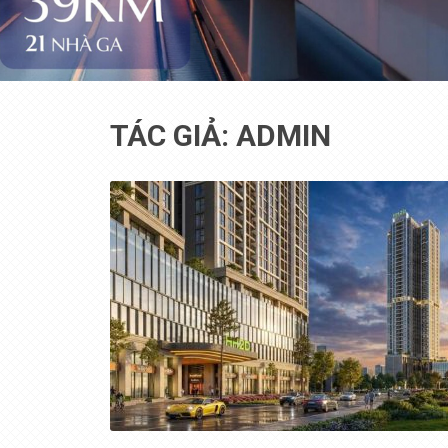
TÁC GIẢ:
ADMIN