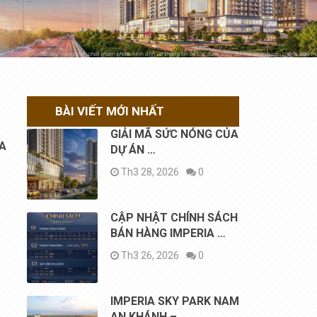
BÀI VIẾT MỚI NHẤT
GIẢI MÃ SỨC NÓNG CỦA
IA
DỰ ÁN …
Th3 28, 2026
0
t
CẬP NHẬT CHÍNH SÁCH
BÁN HÀNG IMPERIA …
Th3 26, 2026
0
IMPERIA SKY PARK NAM
AN KHÁNH – …