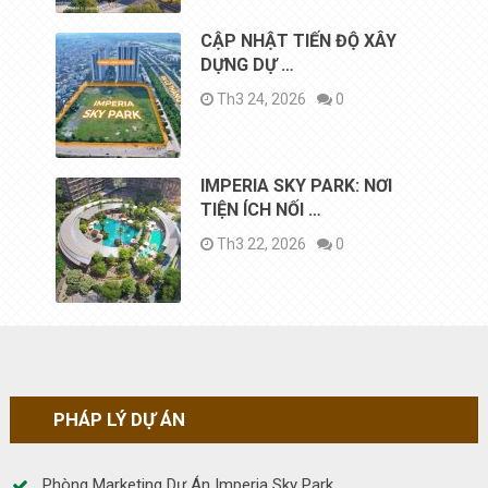
CẬP NHẬT TIẾN ĐỘ XÂY
DỰNG DỰ …
Th3 24, 2026
0
IMPERIA SKY PARK: NƠI
TIỆN ÍCH NỐI …
Th3 22, 2026
0
PHÁP LÝ DỰ ÁN
Phòng Marketing Dự Án Imperia Sky Park