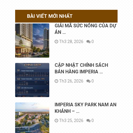
BÀI VIẾT MỚI NHẤT
GIẢI MÃ SỨC NÓNG CỦA DỰ
ÁN …
Th3 28, 2026
0
CẬP NHẬT CHÍNH SÁCH
BÁN HÀNG IMPERIA …
Th3 26, 2026
0
IMPERIA SKY PARK NAM AN
KHÁNH – …
Th3 25, 2026
0