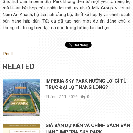
Sức hút của Imperia Sky Park không đến từ một yếu tố riêng lẻ,
mà là sự kết hợp của nhiều lợi thế: uy tín từ MIK Group, vị trí tại
Nam An Khánh, hệ tiện ích đồng bộ, thiết kế hợp lý và chính sách
bán hàng hấp dẫn. Tất cả đã tạo nên một dự án đáng chú ý,
không chỉ trong hiện tại mà còn trong tương lai dài hạn.
Pin It
RELATED
IMPERIA SKY PARK HƯỞNG LỢI GÌ TỪ
TRỤC ĐẠI LỘ THĂNG LONG?
Tháng 2 11, 2026
0
GIÁ BÁN DỰ KIẾN VÀ CHÍNH SÁCH BÁN
HÀNG IMPERIA SKY PARK