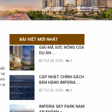
BÀI VIẾT MỚI NHẤT
GIẢI MÃ SỨC NÓNG CỦA
DỰ ÁN …
Th3 28, 2026
0
uẩn
 hệ
CẬP NHẬT CHÍNH SÁCH
sinh
BÁN HÀNG IMPERIA …
 di
Th3 26, 2026
0
IMPERIA SKY PARK NAM
AN KHÁNH – …