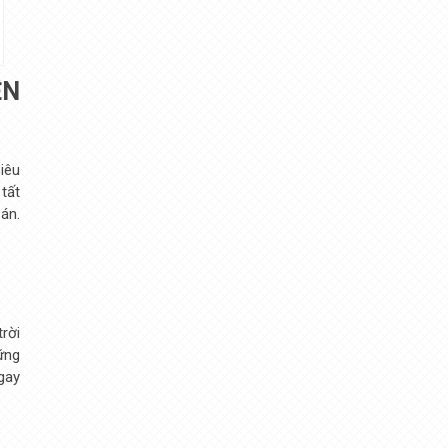
ỆN
siêu
tất
án.
trời
ững
gay