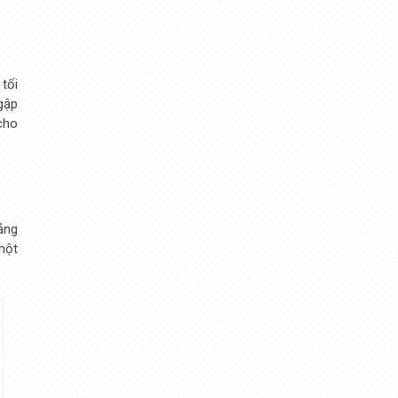
tối
gập
cho
ảng
một