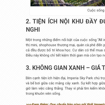
Cuộc sống “
2. TIỆN ÍCH NỘI KHU ĐẦY
NGHI
Một trong những điểm nổi bật của cuộc sống “All in 
thị mini, shophouse thương mại, quán cà phê đến p
cả đều được bố trí khoa học. Cư dân có thể mua s
Điều này không chỉ tiết kiệm thời gian mà còn tạo n
3. KHÔNG GIAN XANH – GIÁ 
Bên cạnh tiện ích hiện đại, Imperia Sky Park chú tr
và bể bơi giữa các mảng cây xanh. Sự kết hợp giữa
giờ làm việc căng thẳng. Thay vì phải tìm kiếm khô
trong khuôn viên sống.
>>>Xem thêm: Quy chuẩn bàn giao nội thất Imperia 