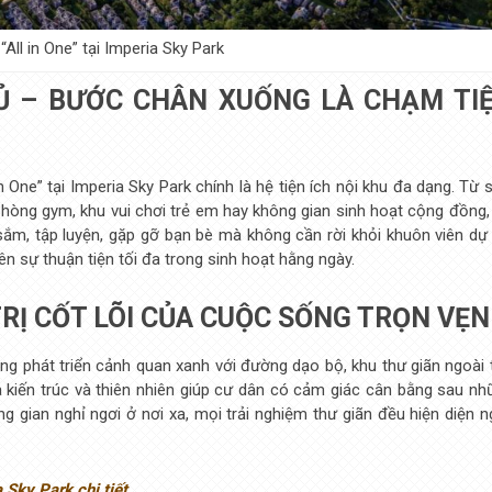
All in One” tại Imperia Sky Park
 ĐỦ – BƯỚC CHÂN XUỐNG LÀ CHẠM TI
One” tại Imperia Sky Park chính là hệ tiện ích nội khu đa dạng. Từ 
hòng gym, khu vui chơi trẻ em hay không gian sinh hoạt cộng đồng, 
ắm, tập luyện, gặp gỡ bạn bè mà không cần rời khỏi khuôn viên dự 
ên sự thuận tiện tối đa trong sinh hoạt hằng ngày.
TRỊ CỐT LÕI CỦA CUỘC SỐNG TRỌN VẸN
ọng phát triển cảnh quan xanh với đường dạo bộ, khu thư giãn ngoài 
 kiến trúc và thiên nhiên giúp cư dân có cảm giác cân bằng sau nh
ng gian nghỉ ngơi ở nơi xa, mọi trải nghiệm thư giãn đều hiện diện n
Sky Park chi tiết