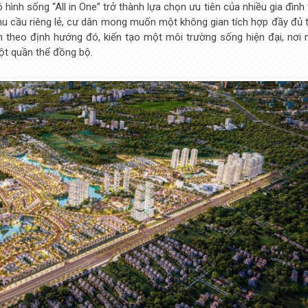
ình sống “All in One” trở thành lựa chọn ưu tiên của nhiều gia đình 
nhu cầu riêng lẻ, cư dân mong muốn một không gian tích hợp đầy đủ t
ển theo định hướng đó, kiến tạo một môi trường sống hiện đại, nơi 
ột quần thể đồng bộ.