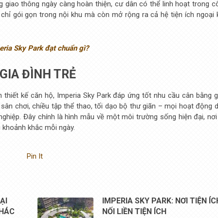
 giao thông ngày càng hoàn thiện, cư dân có thể linh hoạt trong c
ông chỉ gói gọn trong nội khu mà còn mở rộng ra cả hệ tiện ích ngoại
ria Sky Park đạt chuẩn gì?
GIA ĐÌNH TRẺ
n thiết kế căn hộ, Imperia Sky Park đáp ứng tốt nhu cầu cân bằng g
ân chơi, chiều tập thể thao, tối dạo bộ thư giãn – mọi hoạt động d
nghiệp. Đây chính là hình mẫu về một môi trường sống hiện đại, nơi
g khoảnh khắc mỗi ngày.
Pin It
ẠI
IMPERIA SKY PARK: NƠI TIỆN ÍC
KHÁC
NỐI LIỀN TIỆN ÍCH