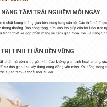
 – NÂNG TẦM TRẢI NGHIỆM MỖI NGÀY
òn ở chất lượng không gian bên trong từng căn hộ. Các thiết kế được 
ự thông thoáng. Ban công rộng, cửa kính lớn giúp căn hộ luôn tràn n
 trong thiết kế góp phần mang lại cảm giác thoải mái và riêng tư 
Á TRỊ TINH THẦN BỀN VỮNG
vật chất mà còn ở sự gắn kết. Các không gian sinh hoạt chung, qu
 để cư dân giao lưu, xây dựng cộng đồng văn minh. Khi sống trong 
ợc sự an tâm và thoải mái lâu dài.