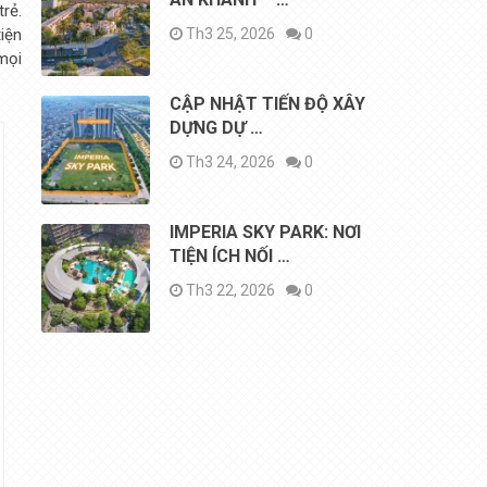
trẻ.
Th3 25, 2026
0
iện
mọi
CẬP NHẬT TIẾN ĐỘ XÂY
DỰNG DỰ …
Th3 24, 2026
0
IMPERIA SKY PARK: NƠI
TIỆN ÍCH NỐI …
Th3 22, 2026
0