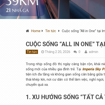
Home
Tin tức
Cuộc sống “All in One” tại I
CUỘC SỐNG “ALL IN ONE” TẠ
Tin tức
Tháng 2 20, 2026
0
admin
Trong nhịp sống đô thị ngày càng bận rộn, khái ni
sống mới của nhiều gia đình trẻ. Tại
Imperia Sky P
tiện ích đa tầng và không gian sống cân bằng giữa t
thái khép kín, nơi cư dân có thể làm việc, nghỉ ng
chuyển quá xa.
1. XU HƯỚNG SỐNG “TẤT CẢ