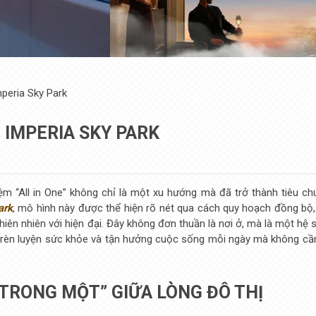
mperia Sky Park
I IMPERIA SKY PARK
ệm “All in One” không chỉ là một xu hướng mà đã trở thành tiêu ch
ark
, mô hình này được thể hiện rõ nét qua cách quy hoạch đồng bộ,
hiên nhiên với hiện đại. Đây không đơn thuần là nơi ở, mà là một hệ 
ơi, rèn luyện sức khỏe và tận hưởng cuộc sống mỗi ngày mà không cần
 TRONG MỘT” GIỮA LÒNG ĐÔ THỊ