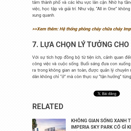
tâm thành phố và các khu vực lân cận. Nhờ hạ tầng
việc, học tập và giải trí. Như vậy, “All in One” kh
xung quanh.
>>Xem thêm: Hệ thống phòng cháy chữa cháy Impe
7. LỰA CHỌN LÝ TƯỞNG CHO 
Với sự tích hợp đồng bộ từ tiện ích, cảnh quan đế
công việc và cuộc sống. Buổi sáng đưa con xuống s
ra trong không gian an toàn, được quản lý chuyên 
dân không chỉ “ở” mà còn thực sự “tận hưởng” từn
RELATED
KHÔNG GIAN SỐNG XANH T
IMPERIA SKY PARK CÓ GÌ 