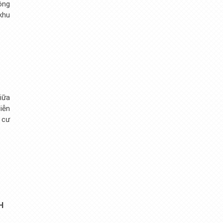
ông
 khu
iữa
iễn
 cư
H