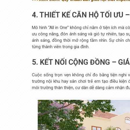
4. THIẾT KẾ CĂN HỘ TỐI ƯU
Mô hình “All in One” không chỉ nằm ở tiện ích mà c
ưu công năng, đón ánh sáng và gió tự nhiên, tạo s
ánh sáng, đồng thời mở rộng tầm nhìn. Sự chỉn chu
từng thành viên trong gia đình.
5. KẾT NỐI CỘNG ĐỒNG – GI
Cuộc sống trọn vẹn không chỉ đo bằng tiện nghi 
trường nội khu hay sân chơi trẻ em tạo điều kiện
môi trường thân thiện, cư dân dễ dàng cảm nhận đư