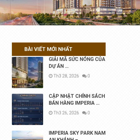
BÀI VIẾT MỚI NHẤT
GIẢI MÃ SỨC NÓNG CỦA
DỰ ÁN …
Th3 28, 2026
0
CẬP NHẬT CHÍNH SÁCH
BÁN HÀNG IMPERIA …
Th3 26, 2026
0
IMPERIA SKY PARK NAM
AN KHÁNH – …