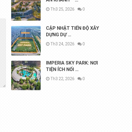
Th3 25, 2026
0
CẬP NHẬT TIẾN ĐỘ XÂY
DỰNG DỰ …
Th3 24, 2026
0
IMPERIA SKY PARK: NƠI
TIỆN ÍCH NỐI …
Th3 22, 2026
0