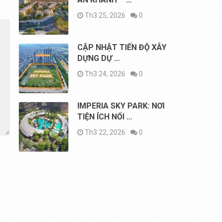
Th3 25, 2026
0
CẬP NHẬT TIẾN ĐỘ XÂY
DỰNG DỰ …
Th3 24, 2026
0
IMPERIA SKY PARK: NƠI
TIỆN ÍCH NỐI …
Th3 22, 2026
0