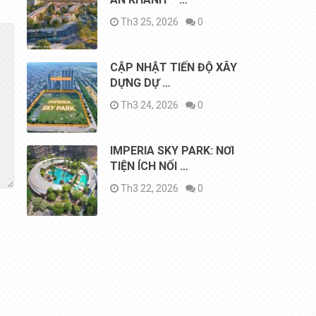
Th3 25, 2026
0
CẬP NHẬT TIẾN ĐỘ XÂY
DỰNG DỰ …
Th3 24, 2026
0
IMPERIA SKY PARK: NƠI
TIỆN ÍCH NỐI …
Th3 22, 2026
0