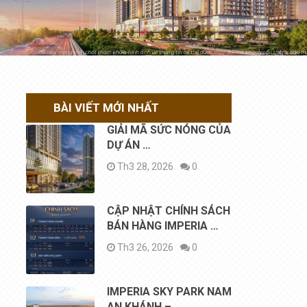
BÀI VIẾT MỚI NHẤT
GIẢI MÃ SỨC NÓNG CỦA
DỰ ÁN …
Th3 28, 2026
0
CẬP NHẬT CHÍNH SÁCH
BÁN HÀNG IMPERIA …
Th3 26, 2026
0
IMPERIA SKY PARK NAM
AN KHÁNH – …