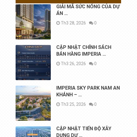
GIẢI MÃ SỨC NÓNG CỦA DỰ
ÁN …
Th3 28, 2026
0
CẬP NHẬT CHÍNH SÁCH
BÁN HÀNG IMPERIA …
Th3 26, 2026
0
IMPERIA SKY PARK NAM AN
KHÁNH – …
Th3 25, 2026
0
CẬP NHẬT TIẾN ĐỘ XÂY
DỰNG DỰ …