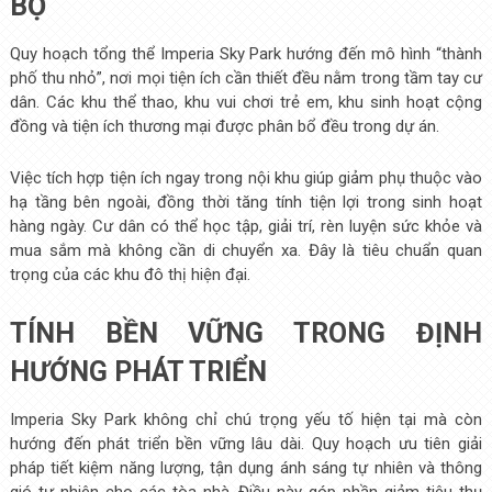
BỘ
Quy hoạch tổng thể Imperia Sky Park hướng đến mô hình “thành
phố thu nhỏ”, nơi mọi tiện ích cần thiết đều nằm trong tầm tay cư
dân. Các khu thể thao, khu vui chơi trẻ em, khu sinh hoạt cộng
đồng và tiện ích thương mại được phân bổ đều trong dự án.
Việc tích hợp tiện ích ngay trong nội khu giúp giảm phụ thuộc vào
hạ tầng bên ngoài, đồng thời tăng tính tiện lợi trong sinh hoạt
hàng ngày. Cư dân có thể học tập, giải trí, rèn luyện sức khỏe và
mua sắm mà không cần di chuyển xa. Đây là tiêu chuẩn quan
trọng của các khu đô thị hiện đại.
TÍNH BỀN VỮNG TRONG ĐỊNH
HƯỚNG PHÁT TRIỂN
Imperia Sky Park không chỉ chú trọng yếu tố hiện tại mà còn
hướng đến phát triển bền vững lâu dài. Quy hoạch ưu tiên giải
pháp tiết kiệm năng lượng, tận dụng ánh sáng tự nhiên và thông
gió tự nhiên cho các tòa nhà. Điều này góp phần giảm tiêu thụ